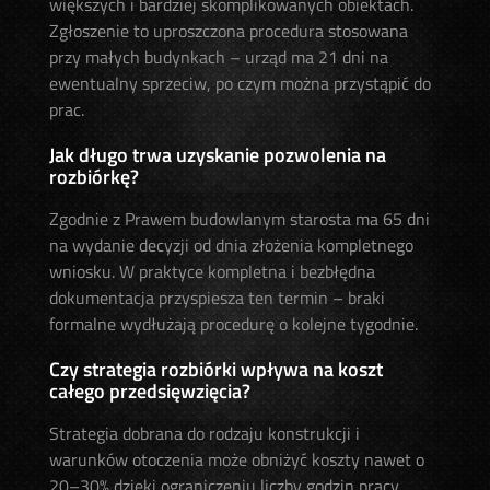
większych i bardziej skomplikowanych obiektach.
Zgłoszenie to uproszczona procedura stosowana
przy małych budynkach – urząd ma 21 dni na
ewentualny sprzeciw, po czym można przystąpić do
prac.
Jak długo trwa uzyskanie pozwolenia na
rozbiórkę?
Zgodnie z Prawem budowlanym starosta ma 65 dni
na wydanie decyzji od dnia złożenia kompletnego
wniosku. W praktyce kompletna i bezbłędna
dokumentacja przyspiesza ten termin – braki
formalne wydłużają procedurę o kolejne tygodnie.
Czy strategia rozbiórki wpływa na koszt
całego przedsięwzięcia?
Strategia dobrana do rodzaju konstrukcji i
warunków otoczenia może obniżyć koszty nawet o
20–30% dzięki ograniczeniu liczby godzin pracy