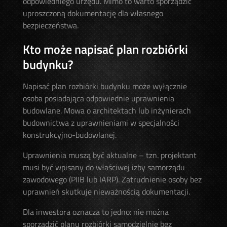
odpowiedniego urzędu. Mimo to warto sporządzić
uproszczoną dokumentację dla własnego
bezpieczeństwa.
Kto może napisać plan rozbiórki
budynku?
Napisać plan rozbiórki budynku może wyłącznie
osoba posiadająca odpowiednie uprawnienia
budowlane. Mowa o architektach lub inżynierach
budownictwa z uprawnieniami w specjalności
konstrukcyjno-budowlanej.
Uprawnienia muszą być aktualne – tzn. projektant
musi być wpisany do właściwej izby samorządu
zawodowego (PIIB lub IARP). Zatrudnienie osoby bez
uprawnień skutkuje nieważnością dokumentacji.
Dla inwestora oznacza to jedno: nie można
sporządzić planu rozbiórki samodzielnie bez