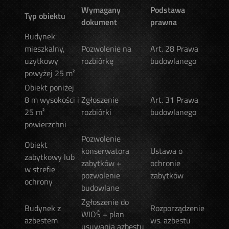
Wymagany
Podstawa
Typ obiektu
dokument
prawna
Budynek
mieszkalny,
Pozwolenie na
Art. 28 Prawa
użytkowy
rozbiórkę
budowlanego
powyżej 25 m²
Obiekt poniżej
8 m wysokości i
Zgłoszenie
Art. 31 Prawa
25 m²
rozbiórki
budowlanego
powierzchni
Pozwolenie
Obiekt
konserwatora
Ustawa o
zabytkowy lub
zabytków +
ochronie
w strefie
pozwolenie
zabytków
ochrony
budowlane
Zgłoszenie do
Budynek z
Rozporządzenie
WIOŚ + plan
azbestem
ws. azbestu
usuwania azbestu