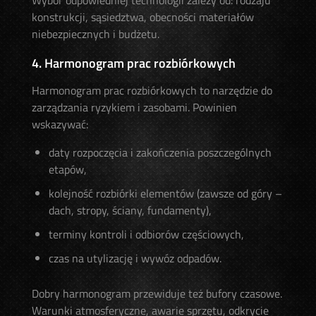
Wybór odpowiedniej technologii zależy od: rodzaju
konstrukcji, sąsiedztwa, obecności materiałów
niebezpiecznych i budżetu.
4. Harmonogram prac rozbiórkowych
Harmonogram prac rozbiórkowych to narzędzie do
zarządzania ryzykiem i zasobami. Powinien
wskazywać:
daty rozpoczęcia i zakończenia poszczególnych
etapów,
kolejność rozbiórki elementów (zawsze od góry –
dach, stropy, ściany, fundamenty),
terminy kontroli i odbiorów częściowych,
czas na utylizację i wywóz odpadów.
Dobry harmonogram przewiduje też bufory czasowe.
Warunki atmosferyczne, awarie sprzętu, odkrycie