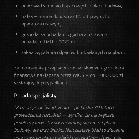
odprowadzanie wód opadowych z placu budowy,
hałas – norma dopuszcza 85 dB przy uchu
operatora maszyny,
gospodarka odpadami zgodna z ustawą o
odpadach (Dz.U. z 2023 r.),
zakaz wypalania odpadów budowlanych na placu.
Za naruszenie przepisów środowiskowych grozi kara
finansowa nakładana przez WIOŚ – do 1 000 000 zł
w skrajnych przypadkach.
Porada specjalisty
“Z naszego doświadczenia – po blisko 30 latach
prowadzenia rozbiórek – wynika, że największe
problemy inwestorów zaczynają się nie na placu
budowy, ale przy biurku. Najczęstszy błąd to zlecenie
opracowania planu rozbiórki w ostatniej chwili, gdy