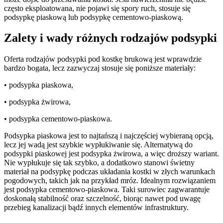
często eksploatowana, nie pojawi się spory ruch, stosuje się
podsypkę piaskową lub podsypkę cementowo-piaskową.
Zalety i wady różnych rodzajów podsypki
Oferta rodzajów podsypki pod kostkę brukową jest wprawdzie
bardzo bogata, lecz zazwyczaj stosuje się poniższe materiały:
• podsypka piaskowa,
• podsypka żwirowa,
• podsypka cementowo-piaskowa.
Podsypka piaskowa jest to najtańszą i najczęściej wybieraną opcją,
lecz jej wadą jest szybkie wypłukiwanie się. Alternatywą do
podsypki piaskowej jest podsypka żwirowa, a więc droższy wariant.
Nie wypłukuje się tak szybko, a dodatkowo stanowi świetny
materiał na podsypkę podczas układania kostki w złych warunkach
pogodowych, takich jak na przykład mróz. Idealnym rozwiązaniem
jest podsypka cementowo-piaskowa. Taki surowiec zagwarantuje
doskonałą stabilność oraz szczelność, biorąc nawet pod uwagę
przebieg kanalizacji bądź innych elementów infrastruktury.