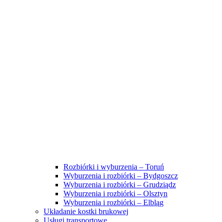
Rozbiórki i wyburzenia – Toruń
Wyburzenia i rozbiórki – Bydgoszcz
Wyburzenia i rozbiórki – Grudziądz
Wyburzenia i rozbiórki – Olsztyn
Wyburzenia i rozbiórki – Elbląg
Układanie kostki brukowej
Usługi transportowe