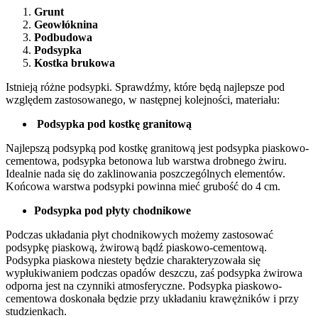
Grunt
Geowłóknina
Podbudowa
Podsypka
Kostka brukowa
Istnieją różne podsypki. Sprawdźmy, które będą najlepsze pod
względem zastosowanego, w następnej kolejności, materiału:
Podsypka pod kostkę granitową
Najlepszą podsypką pod kostkę granitową jest podsypka piaskowo-
cementowa, podsypka betonowa lub warstwa drobnego żwiru.
Idealnie nada się do zaklinowania poszczególnych elementów.
Końcowa warstwa podsypki powinna mieć grubość do 4 cm.
Podsypka pod
płyty chodnikowe
Podczas układania płyt chodnikowych możemy zastosować
podsypkę piaskową, żwirową bądź piaskowo-cementową.
Podsypka piaskowa niestety będzie charakteryzowała się
wypłukiwaniem podczas opadów deszczu, zaś podsypka żwirowa
odporna jest na czynniki atmosferyczne. Podsypka piaskowo-
cementowa doskonała będzie przy układaniu krawężników i przy
studzienkach.