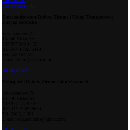
502 164 725
biuro@szczucki.pl
Zmechanizowane Roboty Ziemne i Usługi Transportowe
Lucyna Szczucka
Szwarcenowo 71
13-340 Biskupiec
NIP 877 000 44 23
REGON 870236418
Tel. 502 164 725
E-mail: biuro@szczucki.pl
Jak dojechać?
Transport i Roboty Ziemne Jakub Szczucki
Szwarcenowo 76
13-340 Biskupiec
NIP 877 147 90 97
REGON 366996600
Tel. 506 212 991
E-mail: szczuckitrans@gmail.com
Jak dojechać?