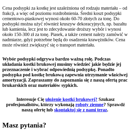
Cena podsypki za kostkę jest uzależniona od rodzaju materiału – od
frakcji, a więc od poziomu rozdrobnienia. Średni koszt podsypki
cementowo-piaskowej wynosi około 60-70 złotych za tonę. Do
podsypki można użyć również kruszyw dekoracyjnych, np. bazaltu
lub kamienia, lecz jest to zdecydowanie droższy wybór i wynosi
około 150-300 zł za tonę. Piasek, a także cement należy zamówić w
nadmiarze, gdyż potrzebne będą do osadzenia krawężników. Cena
może również zwiększyć się o transport materiału.
Wybór podsypki odgrywa bardzo ważną rolę. Podczas
układania kostki brukowej musimy wiedzieć jakie będzie jej
przeznaczenie i wybrać odpowiednią podsypkę. Ponadto
podsypka pod kostkę brukową zapewnia utrzymanie właściwej
amortyzacji. Zapraszamy do zapoznania się z naszą ofertą prac
brukarskich oraz materiałów sypkich.
Interesuje Cię
ułożenie kostki brukowej?
Szukasz
profesjonalistów, którzy wykonają
roboty ziemne
? Sprawdź
naszą ofertę lub
skontaktuj się z nami teraz
.
Masz pytania?