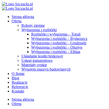
Strona główna
Oferta
Roboty ziemne
Wyburzenia i rozbiórki
Rozbiórki i wyburzenia – Toruń
Wyburzenia i rozbiórki – Bydgoszcz
Wyburzenia i rozbiórki – Grudziądz
Wyburzenia i rozbiórki – Olsztyn
Wyburzenia i rozbiórki – Elbląg
Układanie kostki brukowej
Usługi transportowe
Materiały sypkie
Wynajem maszyn budowlanych
O firmie
Blog
Realizacje
Referencje
Kontakt
Strona główna
Oferta