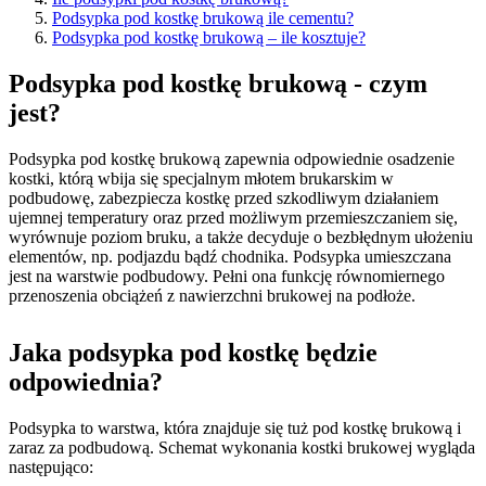
Podsypka pod kostkę brukową ile cementu?
Podsypka pod kostkę brukową – ile kosztuje?
Podsypka pod kostkę brukową - czym
jest?
Podsypka pod kostkę brukową zapewnia odpowiednie osadzenie
kostki, którą wbija się specjalnym młotem brukarskim w
podbudowę, zabezpiecza kostkę przed szkodliwym działaniem
ujemnej temperatury oraz przed możliwym przemieszczaniem się,
wyrównuje poziom bruku, a także decyduje o bezbłędnym ułożeniu
elementów, np. podjazdu bądź chodnika. Podsypka umieszczana
jest na warstwie podbudowy. Pełni ona funkcję równomiernego
przenoszenia obciążeń z nawierzchni brukowej na podłoże.
Jaka podsypka pod kostkę będzie
odpowiednia?
Podsypka to warstwa, która znajduje się tuż pod kostkę brukową i
zaraz za podbudową. Schemat wykonania kostki brukowej wygląda
następująco: