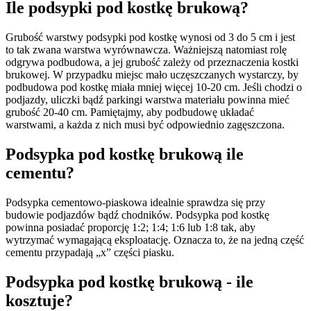
Ile podsypki pod kostkę brukową?
Grubość warstwy podsypki pod kostkę wynosi od 3 do 5 cm i jest
to tak zwana warstwa wyrównawcza. Ważniejszą natomiast rolę
odgrywa podbudowa, a jej grubość zależy od przeznaczenia kostki
brukowej. W przypadku miejsc mało uczęszczanych wystarczy, by
podbudowa pod kostkę miała mniej więcej 10-20 cm. Jeśli chodzi o
podjazdy, uliczki bądź parkingi warstwa materiału powinna mieć
grubość 20-40 cm. Pamiętajmy, aby podbudowę układać
warstwami, a każda z nich musi być odpowiednio zagęszczona.
Podsypka pod kostkę brukową ile
cementu?
Podsypka cementowo-piaskowa idealnie sprawdza się przy
budowie podjazdów bądź chodników. Podsypka pod kostkę
powinna posiadać proporcję 1:2; 1:4; 1:6 lub 1:8 tak, aby
wytrzymać wymagającą eksploatację. Oznacza to, że na jedną część
cementu przypadają „x” części piasku.
Podsypka pod kostkę brukową - ile
kosztuje?