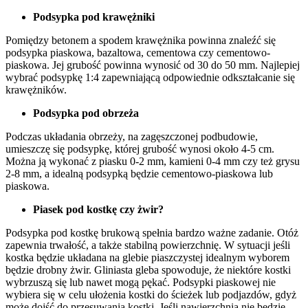
Podsypka pod krawężniki
Pomiędzy betonem a spodem krawężnika powinna znaleźć się
podsypka piaskowa, bazaltowa, cementowa czy cementowo-
piaskowa. Jej grubość powinna wynosić od 30 do 50 mm. Najlepiej
wybrać podsypkę 1:4 zapewniającą odpowiednie odkształcanie się
krawężników.
Podsypka pod obrzeża
Podczas układania obrzeży, na zagęszczonej podbudowie,
umieszczę się podsypkę, której grubość wynosi około 4-5 cm.
Można ją wykonać z piasku 0-2 mm, kamieni 0-4 mm czy też grysu
2-8 mm, a idealną podsypką będzie cementowo-piaskowa lub
piaskowa.
Piasek pod kostkę czy żwir?
Podsypka pod kostkę brukową spełnia bardzo ważne zadanie. Otóż
zapewnia trwałość, a także stabilną powierzchnię. W sytuacji jeśli
kostka będzie układana na glebie piaszczystej idealnym wyborem
będzie drobny żwir. Gliniasta gleba spowoduje, że niektóre kostki
wybrzuszą się lub nawet mogą pękać. Podsypki piaskowej nie
wybiera się w celu ułożenia kostki do ścieżek lub podjazdów, gdyż
może dojść do przesuwania kostki. Jeśli nawierzchnia nie będzie