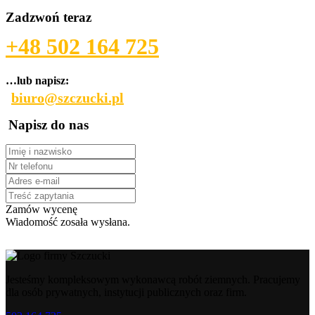
Zadzwoń teraz
+48
502 164 725
…lub napisz:
biuro@szczucki.pl
Napisz do nas
Zamów wycenę
Wiadomość zosała wysłana.
Jesteśmy kompleksowym wykonawcą robót ziemnych. Pracujemy
dla osób prywatnych, instytucji publicznych oraz firm.