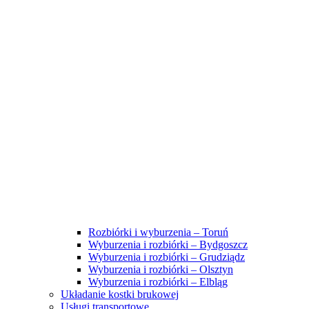
Rozbiórki i wyburzenia – Toruń
Wyburzenia i rozbiórki – Bydgoszcz
Wyburzenia i rozbiórki – Grudziądz
Wyburzenia i rozbiórki – Olsztyn
Wyburzenia i rozbiórki – Elbląg
Układanie kostki brukowej
Usługi transportowe