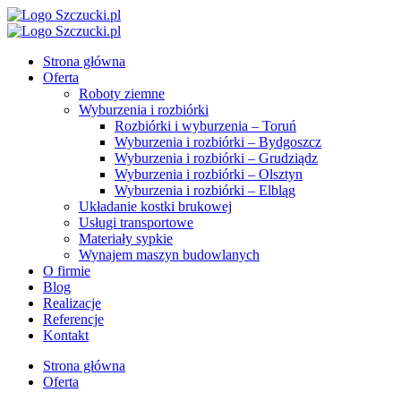
Strona główna
Oferta
Roboty ziemne
Wyburzenia i rozbiórki
Rozbiórki i wyburzenia – Toruń
Wyburzenia i rozbiórki – Bydgoszcz
Wyburzenia i rozbiórki – Grudziądz
Wyburzenia i rozbiórki – Olsztyn
Wyburzenia i rozbiórki – Elbląg
Układanie kostki brukowej
Usługi transportowe
Materiały sypkie
Wynajem maszyn budowlanych
O firmie
Blog
Realizacje
Referencje
Kontakt
Strona główna
Oferta