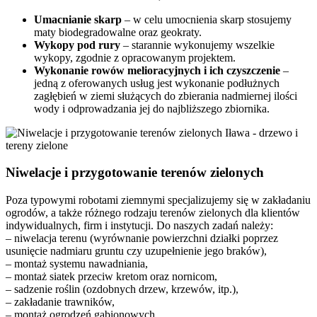
Umacnianie skarp
– w celu umocnienia skarp stosujemy
maty biodegradowalne oraz geokraty.
Wykopy pod rury
–
starannie wykonujemy wszelkie
wykopy, zgodnie z opracowanym projektem.
Wykonanie rowów melioracyjnych i ich czyszczenie
–
jedną z oferowanych usług jest wykonanie
podłużnych
zagłębień w ziemi służących do zbierania nadmiernej ilości
wody i odprowadzania jej do najbliższego zbiornika.
Niwelacje i przygotowanie terenów zielonych
Poza typowymi robotami ziemnymi specjalizujemy się w zakładaniu
ogrodów, a także różnego rodzaju terenów zielonych dla klientów
indywidualnych, firm i instytucji. Do naszych zadań należy:
– niwelacja terenu (wyrównanie powierzchni działki poprzez
usunięcie nadmiaru gruntu czy uzupełnienie jego braków),
– montaż systemu nawadniania,
– montaż siatek przeciw kretom oraz nornicom,
– sadzenie roślin (ozdobnych drzew, krzewów, itp.),
– zakładanie trawników,
– montaż ogrodzeń gabionowych,