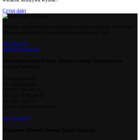
Czytaj dalej
Jesteśmy kompleksowym wykonawcą robót ziemnych. Pracujemy
dla osób prywatnych, instytucji publicznych oraz firm.
502 164 725
biuro@szczucki.pl
Zmechanizowane Roboty Ziemne i Usługi Transportowe
Lucyna Szczucka
Szwarcenowo 71
13-340 Biskupiec
NIP 877 000 44 23
REGON 870236418
Tel. 502 164 725
E-mail: biuro@szczucki.pl
Jak dojechać?
Transport i Roboty Ziemne Jakub Szczucki