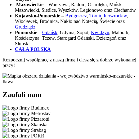
Mazowieckie
– Warszawa, Radom, Ostrołęka, Mińsk
Mazowiecki, Siedlce, Wyszków, Legionowo oraz Ciechanów
Kujawsko-Pomorskie
–
Bydgoszcz
,
Toruń
,
Inowrocław
,
Włocławek, Brodnica, Nakło nad Notecią, Świecie oraz
Grudziądz
Pomorskie
–
Gdańsk
, Gdynia, Sopot,
Kwidzyn
, Malbork,
Kościerzyna, Tczew, Starogard Gdański, Dzierzgoń oraz
Słupsk
CAŁA POLSKA
Rozpocznij współpracę z naszą firmą i ciesz się z dobrze wykonanej
pracy!
Zaufali nam