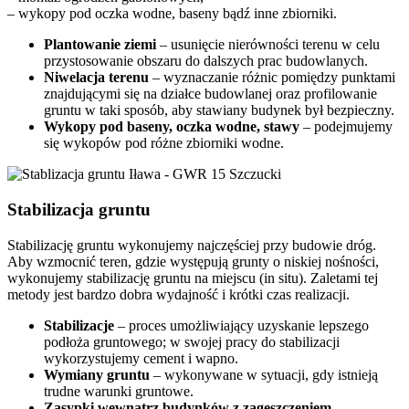
– wykopy pod oczka wodne, baseny bądź inne zbiorniki.
Plantowanie ziemi
–
usunięcie nierówności terenu w celu
przystosowanie obszaru do dalszych prac budowlanych.
Niwelacja terenu
– wyznaczanie różnic pomiędzy punktami
znajdującymi się na działce budowlanej oraz profilowanie
gruntu w taki sposób, aby stawiany budynek był bezpieczny.
Wykopy pod baseny, oczka wodne, stawy
–
podejmujemy
się wykopów pod różne zbiorniki wodne.
Stabilizacja gruntu
Stabilizację gruntu wykonujemy najczęściej przy budowie dróg.
Aby wzmocnić teren, gdzie występują grunty o niskiej nośności,
wykonujemy stabilizację gruntu na miejscu (in situ). Zaletami tej
metody jest bardzo dobra wydajność i krótki czas realizacji.
Stabilizacje
–
proces umożliwiający uzyskanie lepszego
podłoża gruntowego; w swojej pracy do stabilizacji
wykorzystujemy cement i wapno.
Wymiany gruntu
– wykonywane w sytuacji, gdy istnieją
trudne warunki gruntowe.
Zasypki wewnątrz budynków z zagęszczeniem
–