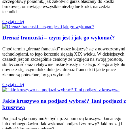
szczegółowy poradnik, jak zakotwić garaż blaszany do kostki
brukowej, omawiając wszystkie niezbędne kroki, narzędzia i
techniki.
Czytaj dalej
Drenaż francuski – czym jest i jak go wykonać?
Choć termin „drenaż francuski” może kojarzyć się z nowoczesnymi
technologiami, to jego korzenie sięgają XIX wieku. W dzisiejszych
czasach jest on szczególnie ceniony ze względu na swoją prostotę,
skuteczność oraz relatywnie niskie koszty instalacji. Z tego artykułu
dowiesz się, czym dokładnie jest drenaż francuski i jakie prace
ziemne są potrzebne, by go wykonać.
Czytaj dalej
Jakie kruszywo na podjazd wybrać? Tani podjazd z
kruszywa
Podjazd wykonany może być np. za pomocą kruszywa łamanego
lub drobnego żwiru. Jak wykonać podjazd żwirowy? Jaki rodzaj i
wielkość kruszywa wybrać?