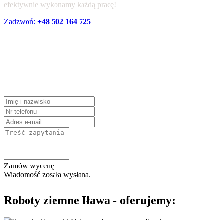
efektywnie wykonamy każdą pracę!
Zadzwoń:
+48 502 164 725
Zamów
bezpłatną wycenę
Zamów wycenę
Wiadomość zosała wysłana.
Roboty ziemne Iława - oferujemy: